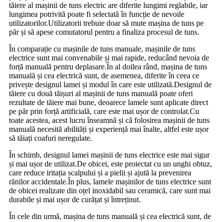
tăiere al mașinii de tuns electric are diferite lungimi reglabile, iar
lungimea potrivită poate fi selectată în funcție de nevoile
utilizatorilor.Utilizatorii trebuie doar să mute mașina de tuns pe
păr și să apese comutatorul pentru a finaliza procesul de tuns.
În comparație cu mașinile de tuns manuale, mașinile de tuns
electrice sunt mai convenabile și mai rapide, reducând nevoia de
forță manuală pentru deplasare.În al doilea rând, mașina de tuns
manuală și cea electrică sunt, de asemenea, diferite în ceea ce
privește designul lamei și modul în care este utilizată.Designul de
tăiere cu două tăișuri al mașinii de tuns manuală poate oferi
rezultate de tăiere mai bune, deoarece lamele sunt aplicate direct
pe păr prin forță artificială, care este mai ușor de controlat.Cu
toate acestea, acest lucru înseamnă și că folosirea mașinii de tuns
manuală necesită abilități și experiență mai înalte, altfel este ușor
să tăiați coafuri neregulate.
În schimb, designul lamei mașinii de tuns electrice este mai sigur
și mai ușor de utilizat.De obicei, este proiectat cu un unghi obtuz,
care reduce iritația scalpului și a pielii și ajută la prevenirea
rănilor accidentale.În plus, lamele mașinilor de tuns electrice sunt
de obicei realizate din oțel inoxidabil sau ceramică, care sunt mai
durabile și mai ușor de curățat și întreținut.
În cele din urmă, mașina de tuns manuală și cea electrică sunt, de