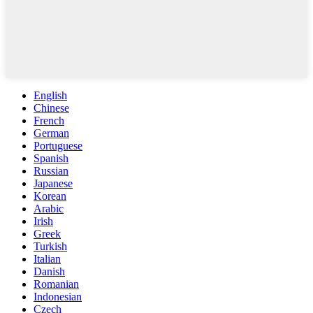
English
Chinese
French
German
Portuguese
Spanish
Russian
Japanese
Korean
Arabic
Irish
Greek
Turkish
Italian
Danish
Romanian
Indonesian
Czech