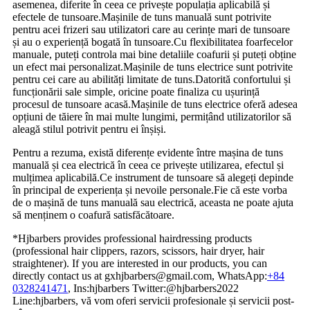
asemenea, diferite în ceea ce privește populația aplicabilă și
efectele de tunsoare.Mașinile de tuns manuală sunt potrivite
pentru acei frizeri sau utilizatori care au cerințe mari de tunsoare
și au o experiență bogată în tunsoare.Cu flexibilitatea foarfecelor
manuale, puteți controla mai bine detaliile coafurii și puteți obține
un efect mai personalizat.Mașinile de tuns electrice sunt potrivite
pentru cei care au abilități limitate de tuns.Datorită confortului și
funcționării sale simple, oricine poate finaliza cu ușurință
procesul de tunsoare acasă.Mașinile de tuns electrice oferă adesea
opțiuni de tăiere în mai multe lungimi, permițând utilizatorilor să
aleagă stilul potrivit pentru ei înșiși.
Pentru a rezuma, există diferențe evidente între mașina de tuns
manuală și cea electrică în ceea ce privește utilizarea, efectul și
mulțimea aplicabilă.Ce instrument de tunsoare să alegeți depinde
în principal de experiența și nevoile personale.Fie că este vorba
de o mașină de tuns manuală sau electrică, aceasta ne poate ajuta
să menținem o coafură satisfăcătoare.
*Hjbarbers provides professional hairdressing products
(professional hair clippers, razors, scissors, hair dryer, hair
straightener). If you are interested in our products, you can
directly contact us at gxhjbarbers@gmail.com, WhatsApp:
+84
0328241471
, Ins:hjbarbers Twitter:@hjbarbers2022
Line:hjbarbers, vă vom oferi servicii profesionale și servicii post-