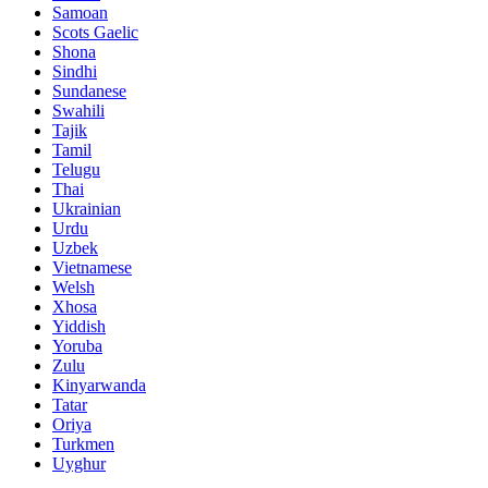
Samoan
Scots Gaelic
Shona
Sindhi
Sundanese
Swahili
Tajik
Tamil
Telugu
Thai
Ukrainian
Urdu
Uzbek
Vietnamese
Welsh
Xhosa
Yiddish
Yoruba
Zulu
Kinyarwanda
Tatar
Oriya
Turkmen
Uyghur