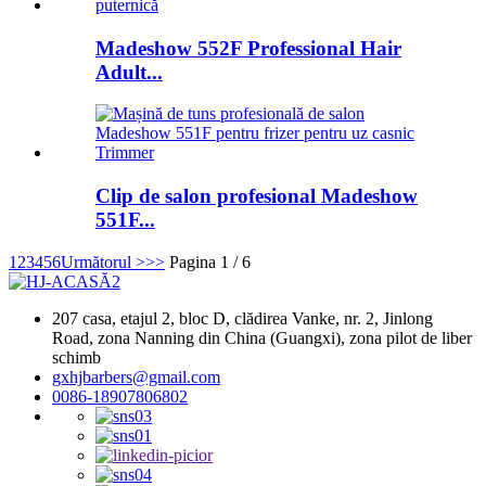
Madeshow 552F Professional Hair
Adult...
Clip de salon profesional Madeshow
551F...
1
2
3
4
5
6
Următorul >
>>
Pagina 1 / 6
207 casa, etajul 2, bloc D, clădirea Vanke, nr. 2, Jinlong
Road, zona Nanning din China (Guangxi), zona pilot de liber
schimb
gxhjbarbers@gmail.com
0086-18907806802