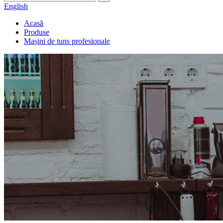
English
Acasă
Produse
Mașini de tuns profesionale