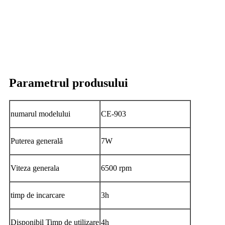
Parametrul produsului
numarul modelului
CE-903
Puterea generală
7W
Viteza generala
6500 rpm
timp de incarcare
3h
Disponibil Timp de utilizare
4h