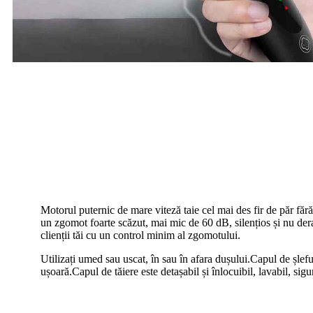
Motorul puternic de mare viteză taie cel mai des fir de păr fără ag
un zgomot foarte scăzut, mai mic de 60 dB, silențios și nu dera
clienții tăi cu un control minim al zgomotului.
Utilizați umed sau uscat, în sau în afara dușului.Capul de șlefui
ușoară.Capul de tăiere este detașabil și înlocuibil, lavabil, sigur