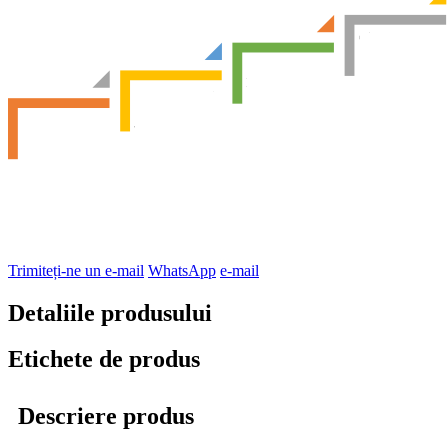
Trimiteți-ne un e-mail
WhatsApp
e-mail
Detaliile produsului
Etichete de produs
Descriere produs